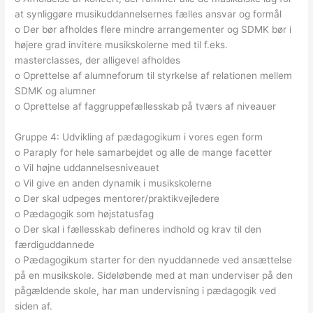
at synliggøre musikuddannelsernes fælles ansvar og formål
o Der bør afholdes flere mindre arrangementer og SDMK bør i
højere grad invitere musikskolerne med til f.eks.
masterclasses, der alligevel afholdes
o Oprettelse af alumneforum til styrkelse af relationen mellem
SDMK og alumner
o Oprettelse af faggruppefællesskab på tværs af niveauer
Gruppe 4: Udvikling af pædagogikum i vores egen form
o Paraply for hele samarbejdet og alle de mange facetter
o Vil højne uddannelsesniveauet
o Vil give en anden dynamik i musikskolerne
o Der skal udpeges mentorer/praktikvejledere
o Pædagogik som højstatusfag
o Der skal i fællesskab defineres indhold og krav til den
færdiguddannede
o Pædagogikum starter for den nyuddannede ved ansættelse
på en musikskole. Sideløbende med at man underviser på den
pågældende skole, har man undervisning i pædagogik ved
siden af.