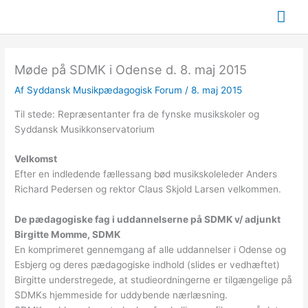
Gå
Hov
til
indholdet
Møde på SDMK i Odense d. 8. maj 2015
Af
Syddansk Musikpædagogisk Forum
/
8. maj 2015
Til stede: Repræsentanter fra de fynske musikskoler og
Syddansk Musikkonservatorium
Velkomst
Efter en indledende fællessang bød musikskoleleder Anders
Richard Pedersen og rektor Claus Skjold Larsen velkommen.
De pædagogiske fag i uddannelserne på SDMK v/ adjunkt
Birgitte Momme, SDMK
En komprimeret gennemgang af alle uddannelser i Odense og
Esbjerg og deres pædagogiske indhold (slides er vedhæftet)
Birgitte understregede, at studieordningerne er tilgængelige på
SDMKs hjemmeside for uddybende nærlæsning.