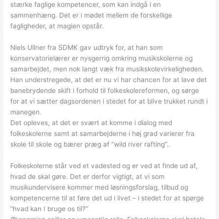
stærke faglige kompetencer, som kan indgå i en
sammenhæng. Det er i mødet mellem de forskellige
fagligheder, at magien opstår.
Niels Ullner fra SDMK gav udtryk for, at han som
konservatorielærer er nysgerrig omkring musikskolerne og
samarbejdet, men nok langt væk fra musikskolevirkeligheden.
Han understregede, at det er nu vi har chancen for at lave det
banebrydende skift i forhold til folkeskolereformen, og sørge
for at vi sætter dagsordenen i stedet for at blive trukket rundt i
manegen.
Det opleves, at det er svært at komme i dialog med
folkeskolerne samt at samarbejderne i høj grad varierer fra
skole til skole og bærer præg af ”wild river rafting”..
Folkeskolerne står ved et vadested og er ved at finde ud af,
hvad de skal gøre. Det er derfor vigtigt, at vi som
musikundervisere kommer med løsningsforslag, tilbud og
kompetencerne til at føre det ud i livet – i stedet for at spørge
”hvad kan I bruge os til?”