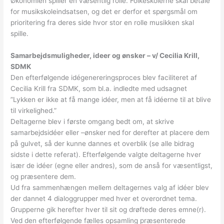
Økonomien spiller en væsentlig rolle. Folkeskolerne skal betale
for musikskoleindsatsen, og det er derfor et spørgsmål om
prioritering fra deres side hvor stor en rolle musikken skal
spille.
Samarbejdsmuligheder, ideer og ønsker – v/ Cecilia Krill,
SDMK
Den efterfølgende idégenereringsproces blev faciliteret af
Cecilia Krill fra SDMK, som bl.a. indledte med udsagnet
”Lykken er ikke at få mange idéer, men at få idéerne til at blive
til virkelighed.”
Deltagerne blev i første omgang bedt om, at skrive
samarbejdsidéer eller –ønsker ned for derefter at placere dem
på gulvet, så der kunne dannes et overblik (se alle bidrag
sidste i dette referat). Efterfølgende valgte deltagerne hver
især de idéer (egne eller andres), som de anså for væsentligst,
og præsentere dem.
Ud fra sammenhængen mellem deltagernes valg af idéer blev
der dannet 4 dialoggrupper med hver et overordnet tema.
Grupperne gik herefter hver til sit og drøftede deres emne(r).
Ved den efterfølgende fælles opsamling præsenterede