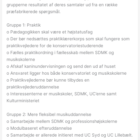
grupperne resultatet af deres samtaler ud fra en række
præfabrikerede spørgsmål.
Gruppe 1: Praktik
o Pædagogikken skal være et højstatusfag
o Der bør nedsættes praktiklærerkorps som skal fungere som
praktikvejledere for de konservatoriestuderende
o Fælles praktikordning i fællesskab mellem SDMK og
musikskolerne
o Afskaf kaninundervisningen og send den ud af huset
o Ansvaret ligger hos både konservatoriet og musikskolerne
o Praktikvejlederne bør kunne tilbydes en
praktikvejlederuddannelse
o Interessenterne er musikskoler, SDMK, UC’erne samt
Kulturministeriet
Gruppe 2: Mere fleksibel musikuddannelse
o Samarbejde mellem SDMK og professionshøjskolerne
o Modulbaseret efteruddannelse
o Samarbejde er allerede initieret med UC Syd og UC Lillebælt.