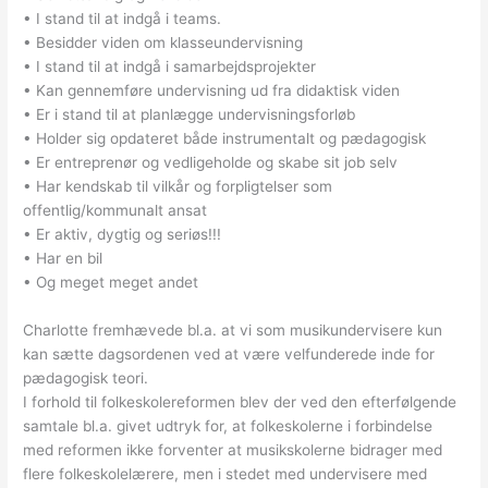
• I stand til at indgå i teams.
• Besidder viden om klasseundervisning
• I stand til at indgå i samarbejdsprojekter
• Kan gennemføre undervisning ud fra didaktisk viden
• Er i stand til at planlægge undervisningsforløb
• Holder sig opdateret både instrumentalt og pædagogisk
• Er entreprenør og vedligeholde og skabe sit job selv
• Har kendskab til vilkår og forpligtelser som
offentlig/kommunalt ansat
• Er aktiv, dygtig og seriøs!!!
• Har en bil
• Og meget meget andet
Charlotte fremhævede bl.a. at vi som musikundervisere kun
kan sætte dagsordenen ved at være velfunderede inde for
pædagogisk teori.
I forhold til folkeskolereformen blev der ved den efterfølgende
samtale bl.a. givet udtryk for, at folkeskolerne i forbindelse
med reformen ikke forventer at musikskolerne bidrager med
flere folkeskolelærere, men i stedet med undervisere med