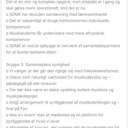
Det er en stor og kompleks opgave, men arbejdet er i gang og
skal gøres mere operationelt, end det er nu.
o SDMK har desuden samlæsning med lærerseminariet
o Det er væsentligt at bruge institutionernes individuelle
kompetencer
o Musikskolerne får undervisere med mere afrundede
kompetencer
o SDMK er ved at opbygge et netværk af samarbejdspartnere
for at kunne realisere idéen
Gruppe 3: Samarbejdets synlighed
o Vi vælger at det går den rigtige vej med folkeskolereformen
o Odeon som naturligt værtssted for musikudøvelse og –
pædagogik på alle niveauer
o Der bør ikke være en skarp opdeling mellem musikere og
musikpædagoger.
o Årligt arrangement til synliggørelse af musikudviklingen og -
livet på Fyn
o Ikke en ’event’ men et mødested og en platform for
synliggørelse af hvad vi laver
o Afholdelse af koncert, der rummer alle de musikalske lag for