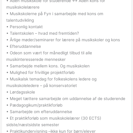
• Åben musikskole for studerende <-> Åben kons for
musikskolelærere
• Musikskolerne på Fyn i samarbejde med kons om
talentudvikling
• Personlig kontakt
• Talentskolen – hvad med fremtiden?
• Årlige møder/seminarer for lærere på musikskoler og kons
• Efteruddannelse
• Odeon som vært for månedligt tilbud til alle
musikinteresserede mennesker
• Samarbejde mellem kons. Og musikskolen
• Mulighed for frivillige projektforløb
• Musikalsk temadag for folkeskolens ledere og
musikskoleledere – på konservatoriet
• Lørdagsskole
• Meget tættere samarbejde om uddannelse af de studerende
• Pædagogikum/praktikforløb
• Samarbejde om efteruddannelse
• Et praktikforløb som musikskolelærer (30 ECTS)
sidste/næstsidste semester
• Praktikundervisning –ikke kun for børn/elever