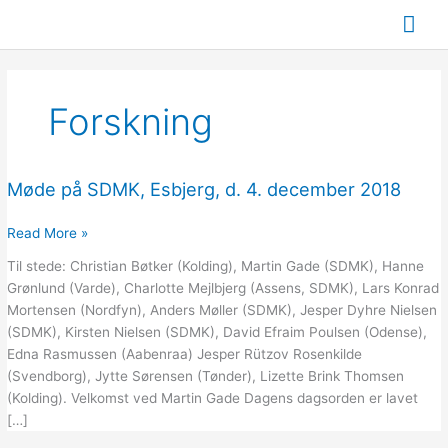
Gå
Hov
til
indholdet
Forskning
Møde på SDMK, Esbjerg, d. 4. december 2018
Møde
på
SDMK,
Read More »
Esbjerg,
Til stede: Christian Bøtker (Kolding), Martin Gade (SDMK), Hanne
d.
Grønlund (Varde), Charlotte Mejlbjerg (Assens, SDMK), Lars Konrad
4.
Mortensen (Nordfyn), Anders Møller (SDMK), Jesper Dyhre Nielsen
december
(SDMK), Kirsten Nielsen (SDMK), David Efraim Poulsen (Odense),
2018
Edna Rasmussen (Aabenraa) Jesper Rützov Rosenkilde
(Svendborg), Jytte Sørensen (Tønder), Lizette Brink Thomsen
(Kolding). Velkomst ved Martin Gade Dagens dagsorden er lavet
[…]